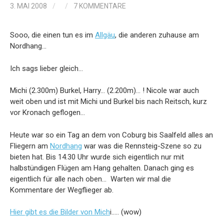
3. MAI 2008
/
/
7 KOMMENTARE
Sooo, die einen tun es im
Allgäu
, die anderen zuhause am
Nordhang…
Ich sags lieber gleich…
Michi (2.300m) Burkel, Harry… (2.200m)… ! Nicole war auch
weit oben und ist mit Michi und Burkel bis nach Reitsch, kurz
vor Kronach geflogen…
Heute war so ein Tag an dem von Coburg bis Saalfeld alles an
Fliegern am
Nordhang
war was die Rennsteig-Szene so zu
bieten hat. Bis 14.30 Uhr wurde sich eigentlich nur mit
halbstündigen Flügen am Hang gehalten. Danach ging es
eigentlich für alle nach oben… Warten wir mal die
Kommentare der Wegflieger ab.
Hier gibt es die Bilder von Mich
i….. (wow)