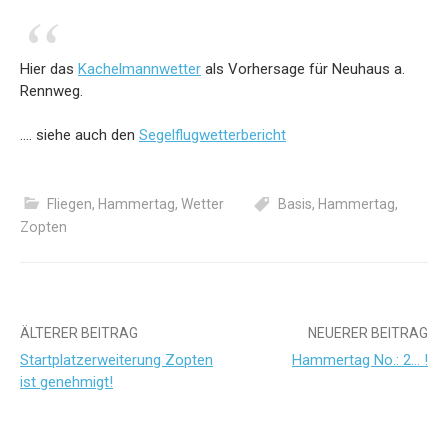
Hier das
Kachelmannwetter
als Vorhersage für Neuhaus a.
Rennweg.
…. siehe auch den
Segelflugwetterbericht
Fliegen
,
Hammertag
,
Wetter
Basis
,
Hammertag
,
Zopten
Beitrags-
ÄLTERER BEITRAG
NEUERER BEITRAG
Startplatzerweiterung Zopten
Hammertag No.: 2… !
Navigation
ist genehmigt!