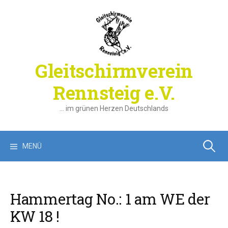
Springe
zum
Inhalt
Gleitschirmverein
Rennsteig e.V.
… im grünen Herzen Deutschlands
Suchen
MENÜ
nach:
Hammertag No.: 1 am WE der
KW 18 !