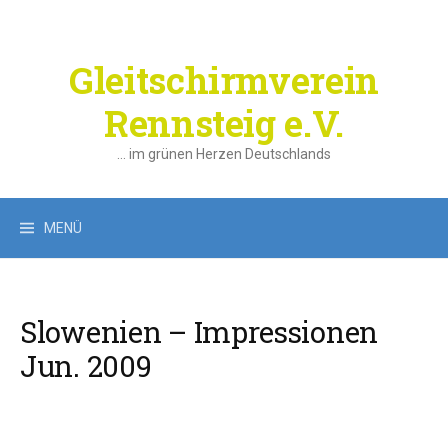
Springe
zum
Inhalt
Gleitschirmverein
Rennsteig e.V.
… im grünen Herzen Deutschlands
Suchen
MENÜ
nach:
Slowenien – Impressionen
Jun. 2009