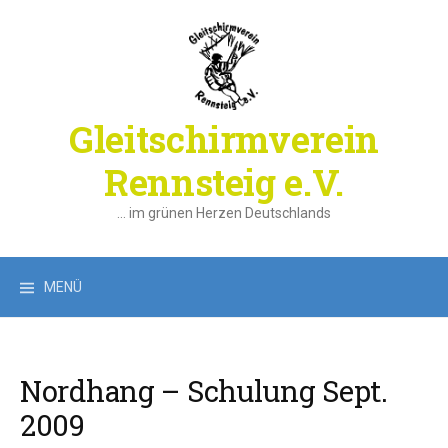
Springe
zum
Inhalt
Gleitschirmverein
Rennsteig e.V.
… im grünen Herzen Deutschlands
Suchen
MENÜ
nach:
Nordhang – Schulung Sept.
2009