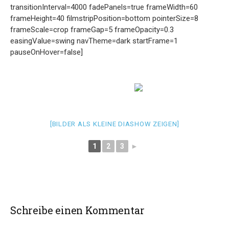
transitionInterval=4000 fadePanels=true frameWidth=60
frameHeight=40 filmstripPosition=bottom pointerSize=8
frameScale=crop frameGap=5 frameOpacity=0.3
easingValue=swing navTheme=dark startFrame=1
pauseOnHover=false]
[BILDER ALS KLEINE DIASHOW ZEIGEN]
1
2
3
►
Schreibe einen Kommentar