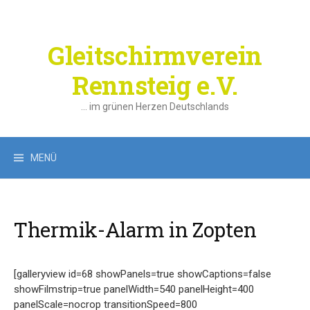
Springe
zum
Inhalt
Gleitschirmverein
Rennsteig e.V.
… im grünen Herzen Deutschlands
Suchen
MENÜ
nach:
Thermik-Alarm in Zopten
[galleryview id=68 showPanels=true showCaptions=false
showFilmstrip=true panelWidth=540 panelHeight=400
panelScale=nocrop transitionSpeed=800