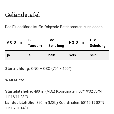
Geländetafel
Das Fluggelände ist für folgende Betriebsarten zugelassen
GS:
GS:
HG:
GS:
Solo
HG:
Solo
Tandem
Schulung
Schulung
ja
ja
nein
nein
nein
Startrichtung:
ONO – OSO (70° – 100°)
Wetterinfo:
Startplatzhöhe:
480 m (MSL) Koordinaten: 50°19’32.70“N
11°16’11.23“O
Landeplatzhöhe:
370 m (MSL) Koordinaten: 50°19‘19.82“N
11°16’31.14“O