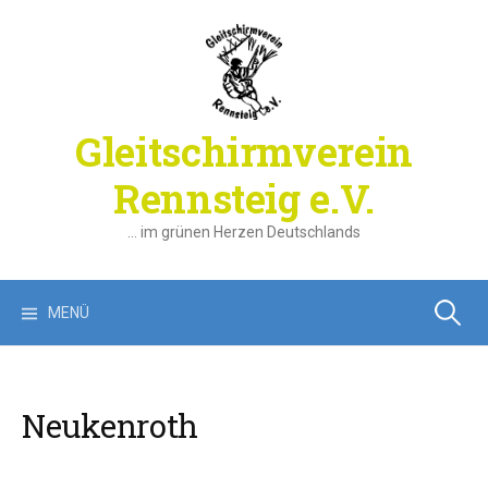
Springe
zum
Inhalt
Gleitschirmverein
Rennsteig e.V.
… im grünen Herzen Deutschlands
Suchen
MENÜ
nach:
Neukenroth