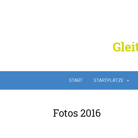
Springe
zum
Inhalt
Glei
START
STARTPLÄTZE
Fotos 2016