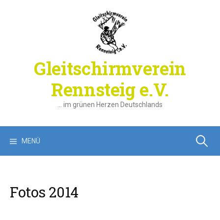
Springe
zum
Inhalt
Gleitschirmverein
Rennsteig e.V.
… im grünen Herzen Deutschlands
Suchen
MENÜ
nach:
Fotos 2014