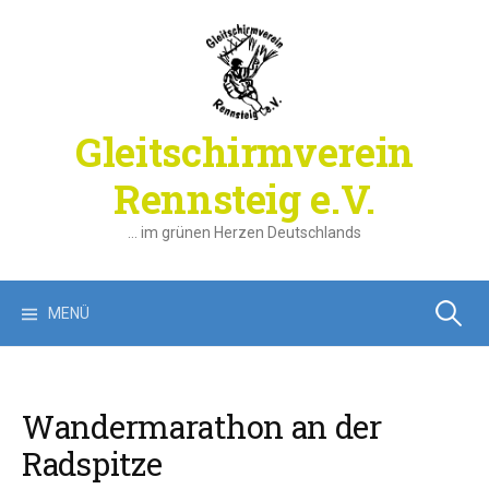
Springe
zum
Inhalt
Gleitschirmverein
Rennsteig e.V.
… im grünen Herzen Deutschlands
Suchen
MENÜ
nach:
Wandermarathon an der
Radspitze