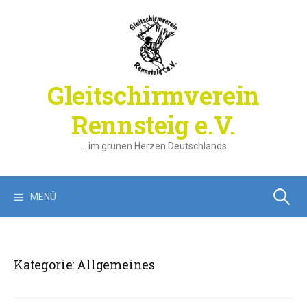
Springe
zum
Inhalt
Gleitschirmverein
Rennsteig e.V.
… im grünen Herzen Deutschlands
Suchen
MENÜ
nach:
Kategorie:
Allgemeines