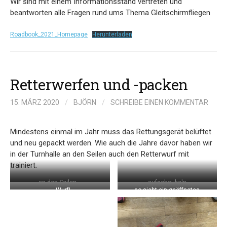
Wir sind mit einem Informationsstand vertreten und
beantworten alle Fragen rund ums Thema Gleitschirmfliegen
Roadbook_2021_Homepage
Herunterladen
Retterwerfen und -packen
15. MÄRZ 2020
/
BJÖRN
/
SCHREIBE EINEN KOMMENTAR
Mindestens einmal im Jahr muss das Rettungsgerät belüftet
und neu gepackt werden. Wie auch die Jahre davor haben wir
in der Turnhalle an den Seilen auch den Retterwurf mit
trainiert.
an den Seilen…
… aufschaukeln …
… Wurf!
so sieht ein geöffnetes
Rettungsgerät aus.