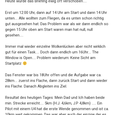
Heute wurde das Briefing ewig oft verschoben…..
Erst um 12:00 Uhr, dann auf 14 Uhr am Start und dann 14 Uhr
unten…. Alle wollten zum Fliegen, da es unten schon richtig
gut ausgesehen hat. Das Problem war als wir dann endlich so
gegen 15 Uhr oben am Start waren man hat null, null
gesehen…..
Immer mal wieder einzelne Wolkenlücken aber nicht wirklich
gut für einen Task….. Doch dann endlich um 16Uhr…. The
Window is Open….. Problem wiederum: Keine Sicht am
Startplatz
Das Fenster war bis 18Uhr offen und die Aufgabe war ca.
28km…. zuerst ins Flache, dann zurück Start und dann wieder
ins Flache. Danach Abgleiten ins Ziel.
Resultat des heutigen Tages: Mein Dad und Ich haben beide
min. Strecke erreicht….. 5km (H.J. 4,6km, J.P 4,8km) …… Ein
Pilot mit einem U4 hat die erste Wende genommen und ist ca.
10km weit gekommen. Das war aber auch der einzige der es