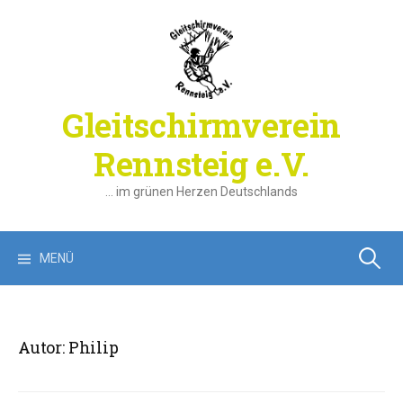
Springe
zum
Inhalt
Gleitschirmverein
Rennsteig e.V.
… im grünen Herzen Deutschlands
Suchen
MENÜ
nach:
Autor:
Philip