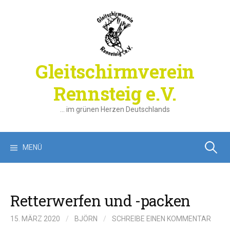
Springe
zum
Inhalt
Gleitschirmverein
Rennsteig e.V.
… im grünen Herzen Deutschlands
Suchen
MENÜ
nach:
Retterwerfen und -packen
15. MÄRZ 2020
/
BJÖRN
/
SCHREIBE EINEN KOMMENTAR