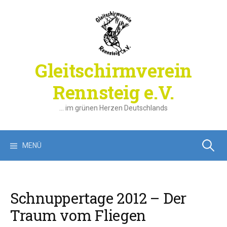
Springe
zum
Inhalt
Gleitschirmverein
Rennsteig e.V.
… im grünen Herzen Deutschlands
Suchen
MENÜ
nach:
Schnuppertage 2012 – Der
Traum vom Fliegen