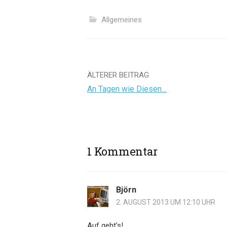
Allgemeines
Beitrags-
ÄLTERER BEITRAG
An Tagen wie Diesen…
Navigation
1 Kommentar
Björn
2. AUGUST 2013 UM 12:10 UHR
Auf geht’s!