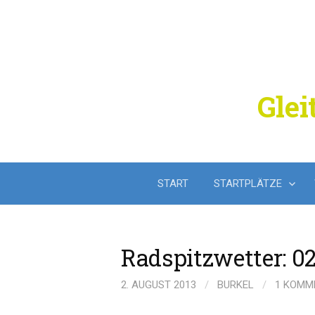
Springe
zum
Inhalt
Glei
START
STARTPLÄTZE
Radspitzwetter: 02
2. AUGUST 2013
/
BURKEL
/
1 KOMM