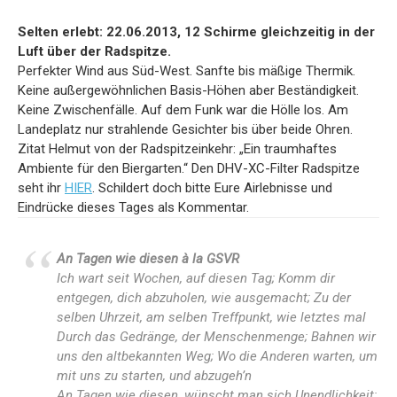
Selten erlebt: 22.06.2013, 12 Schirme gleichzeitig in der
Luft über der Radspitze.
Perfekter Wind aus Süd-West. Sanfte bis mäßige Thermik.
Keine außergewöhnlichen Basis-Höhen aber Beständigkeit.
Keine Zwischenfälle. Auf dem Funk war die Hölle los. Am
Landeplatz nur strahlende Gesichter bis über beide Ohren.
Zitat Helmut von der Radspitzeinkehr: „Ein traumhaftes
Ambiente für den Biergarten.“ Den DHV-XC-Filter Radspitze
seht ihr
HIER
. Schildert doch bitte Eure Airlebnisse und
Eindrücke dieses Tages als Kommentar.
An Tagen wie diesen à la GSVR
Ich wart seit Wochen, auf diesen Tag; Komm dir
entgegen, dich abzuholen, wie ausgemacht; Zu der
selben Uhrzeit, am selben Treffpunkt, wie letztes mal
Durch das Gedränge, der Menschenmenge
;
Bahnen wir
uns den altbekannten Weg
;
Wo die Anderen warten, um
mit uns zu starten, und abzugeh’n
An Tagen wie diesen, wünscht man sich Unendlichkeit;