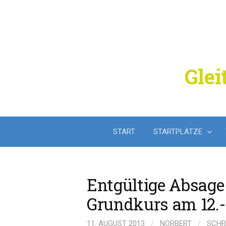
Springe
zum
Inhalt
Glei
START
STARTPLÄTZE
Entgültige Absage
Grundkurs am 12.-
11. AUGUST 2013
/
NORBERT
/
SCHR