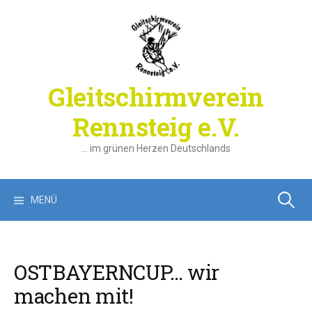
Springe
zum
Inhalt
Gleitschirmverein
Rennsteig e.V.
… im grünen Herzen Deutschlands
Suchen
MENÜ
nach:
OSTBAYERNCUP… wir
machen mit!