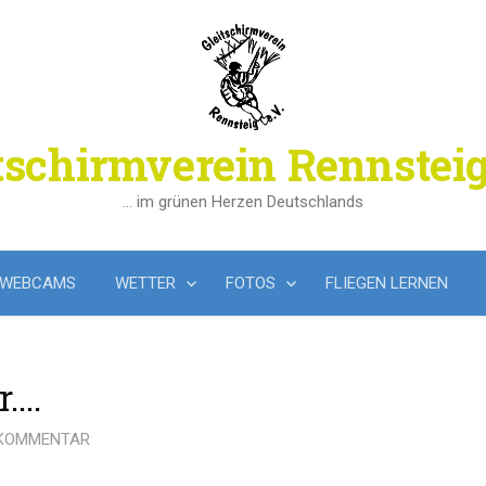
tschirmverein Rennsteig
… im grünen Herzen Deutschlands
WEBCAMS
WETTER
FOTOS
FLIEGEN LERNEN
r….
 KOMMENTAR