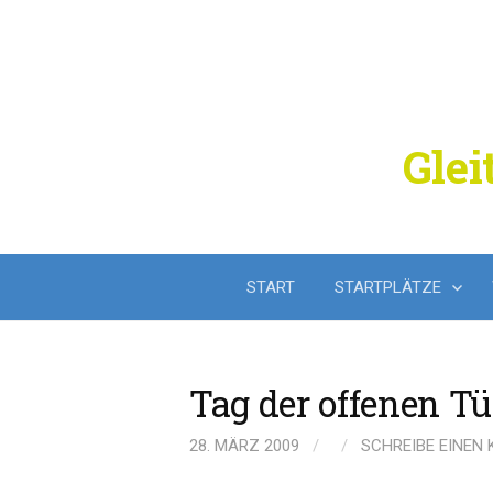
Springe
zum
Inhalt
Glei
START
STARTPLÄTZE
Tag der offenen Tü
28. MÄRZ 2009
/
/
SCHREIBE EINEN