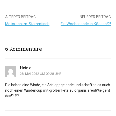
Beitrags-
ÄLTERER BEITRAG
NEUERER BEITRAG
Motorschirm-Stammtisch
Ein Wochenende in Kössen!?!
Navigation
6 Kommentare
Heinz
28. MAI 2012 UM 09:28 UHR
Die haben eine Winde, ein Schleppgelände und schaffen es auch
noch einen Windencup mit großer Fete zu organisieren!Wie geht
das!?!?!?