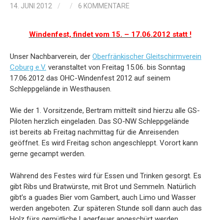
14. JUNI 2012
/
/
6 KOMMENTARE
Windenfest, findet vom 15. – 17.06.2012 statt !
Unser Nachbarverein, der
Oberfränkischer Gleitschirmverein
Coburg e.V.
veranstaltet von Freitag 15.06. bis Sonntag
17.06.2012 das OHC-Windenfest 2012 auf seinem
Schleppgelände in Westhausen.
Wie der 1. Vorsitzende, Bertram mitteilt sind hierzu alle GS-
Piloten herzlich eingeladen. Das SO-NW Schleppgelände
ist bereits ab Freitag nachmittag für die Anreisenden
geöffnet. Es wird Freitag schon angeschleppt. Vorort kann
gerne gecampt werden.
Während des Festes wird für Essen und Trinken gesorgt. Es
gibt Ribs und Bratwürste, mit Brot und Semmeln. Natürlich
gibt’s a guades Bier vom Gambert, auch Limo und Wasser
werden angeboten. Zur späteren Stunde soll dann auch das
Holz fürs gemütliche Lagerfeuer angeschürt werden.