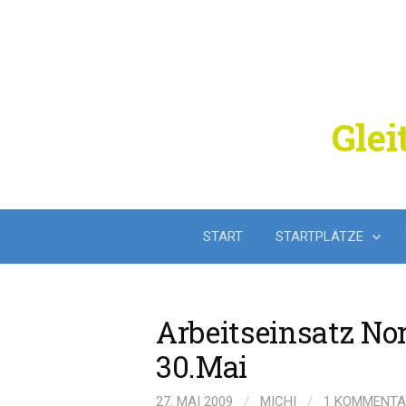
Springe
zum
Inhalt
Glei
START
STARTPLÄTZE
Arbeitseinsatz N
30.Mai
27. MAI 2009
/
MICHI
/
1 KOMMENTA