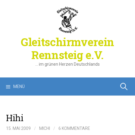
Springe
zum
Inhalt
Gleitschirmverein
Rennsteig e.V.
… im grünen Herzen Deutschlands
Suchen
MENÜ
nach:
Hihi
15. MAI 2009
/
MICHI
/
6 KOMMENTARE