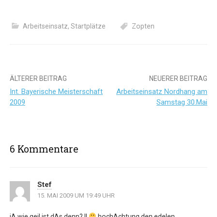
Arbeitseinsatz
,
Startplätze
Zopten
Beitrags-
ÄLTERER BEITRAG
NEUERER BEITRAG
Int. Bayerische Meisterschaft
Arbeitseinsatz Nordhang am
Navigation
2009
Samstag 30.Mai
6 Kommentare
Stef
15. MAI 2009 UM 19:49 UHR
jA wie geil ist dAs denn? !!
hochAchtung den edelen