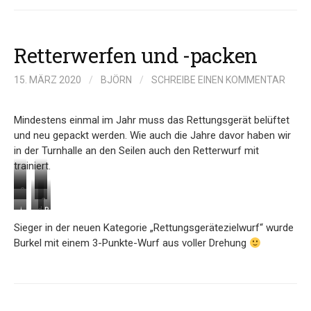
Retterwerfen und -packen
15. MÄRZ 2020
/
BJÖRN
/
SCHREIBE EINEN KOMMENTAR
Mindestens einmal im Jahr muss das Rettungsgerät belüftet
und neu gepackt werden. Wie auch die Jahre davor haben wir
in der Turnhalle an den Seilen auch den Retterwurf mit
trainiert.
a
…
…
s
n
a
i
d
B
W
o
d
u
m
a
u
u
s
Sieger in der neuen Kategorie „Rettungsgerätezielwurf“ wurde
e
f
T
s
r
r
i
n
s
Burkel mit einem 3-Punkte-Wurf aus voller Drehung
e
i
k
f
e
S
c
a
s
e
!
h
e
h
m
t
l
t
i
a
p
d
s
e
l
u
a
a
3
i
e
k
c
s
-