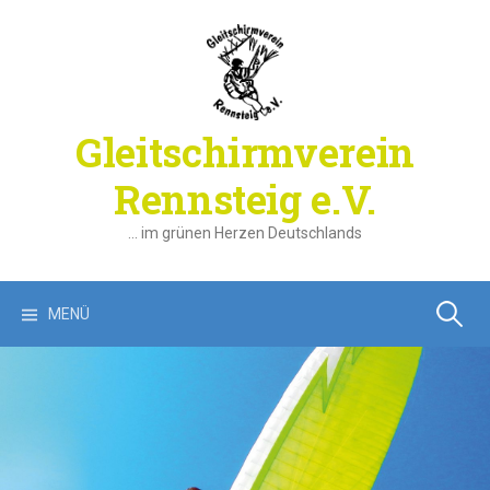
Springe
zum
Inhalt
Gleitschirmverein
Rennsteig e.V.
… im grünen Herzen Deutschlands
Suchen
MENÜ
nach: