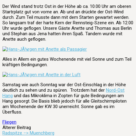
Der Wind stand trotz Ost in der Höhe ab ca. 10.00 Uhr am oberen
Startrplatz gut von vorne an. Ab und an drückte der Ost-Wind
durch. Zum Teil musste dann mit dem Starten gewartet werden.
So langsam traf der harte Kern der Rennsteig-Szene ein. Ab 12.00
Uhr wurde geflogen. Unsere Gäste Anette und Thomas aus Berlin
und Stephan aus Jena hatten ihren Spaß. Tandem wurde mit
Anette auch geflogen.
Alles in Allem ein gutes Wochenende mit viel Sonne und zum Teil
kräftigen Bedingungen.
Samstag wie auch Sonntag war der Ost-Einschlag in der Höhe
deutlich zu sehen und zu spüren. Trotzdem hat der
Nord-Ost
Hang
und das Mikroklima in Zopten für gute Bedingungen am
Hang gesorgt. Die Basis blieb jedoch für alle Gleitschirmpiloten
am Wochenende der KW 30 unerreicht. Sonne gab es im
Überfluss.
Fliegen
Beitrags-
Älterer Beitrag
Radspitze –> Muenchberg