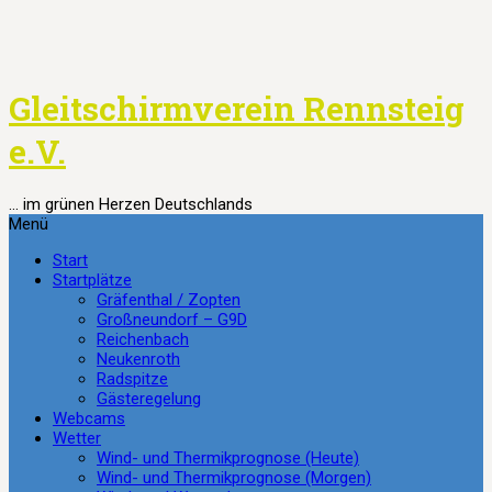
Springe
zum
Inhalt
Gleitschirmverein Rennsteig
e.V.
… im grünen Herzen Deutschlands
Menü
Start
Startplätze
Gräfenthal / Zopten
Großneundorf – G9D
Reichenbach
Neukenroth
Radspitze
Gästeregelung
Webcams
Wetter
Wind- und Thermikprognose (Heute)
Wind- und Thermikprognose (Morgen)