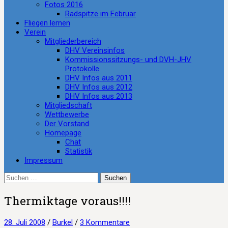
Fotos 2016
Radspitze im Februar
Fliegen lernen
Verein
Mitgliederbereich
DHV Vereinsinfos
Kommissionssitzungs- und DVH-JHV
Protokolle
DHV Infos aus 2011
DHV Infos aus 2012
DHV Infos aus 2013
Mitgliedschaft
Wettbewerbe
Der Vorstand
Homepage
Chat
Statistik
Impressum
Suchen
nach:
Thermiktage voraus!!!!
28. Juli 2008
/
Burkel
/
3 Kommentare