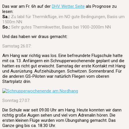
Das war am Fr. 6h auf der
DHV Wetter Seite
als Prognose zu
lesen:
Sa.:
Zu labil für Thermikflüge, im NO gute Bedingungen, Basis um
1500m NN
So.:
Sehr gutes Thermikwetter, Basis bei 1900-2000m NN
Und das haben wir draus gemacht
:
Samstag 26.07:
Am Hang war richtig was los. Eine befreundete Flugschule hatte
mit ca. 13. Anfängern ein Schnupperwochenende geplant und die
hatten es richt gut erwischt. Samstag der erste Kontakt mit Hang
und Ausrüstung. Aufziehübungen. Schwitzen. Sonnenbrand. Für
die anderen GS-Piloten war natürlich Fliegen vom oberen
Startrplatz drin.
Sonntag 27.07:
Die Schule war seit 09.00 Uhr am Hang. Heute konnten wir dann
richtig große Augen sehen und viel vom Adrenalin hören. Die
ersten kleinen Flüge wurden vom Übungshang gemacht. Das
Ganze ging bis ca. 18.30 Uhr.