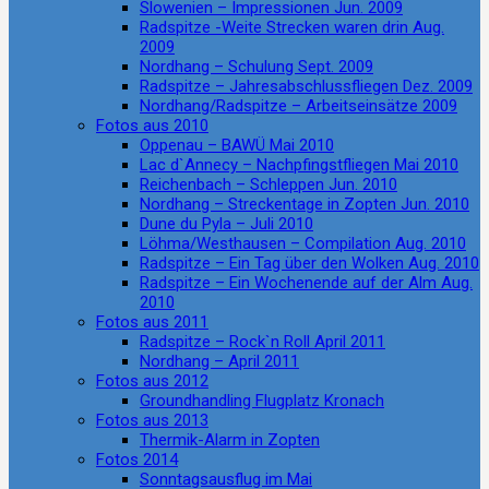
Slowenien – Impressionen Jun. 2009
Radspitze -Weite Strecken waren drin Aug.
2009
Nordhang – Schulung Sept. 2009
Radspitze – Jahresabschlussfliegen Dez. 2009
Nordhang/Radspitze – Arbeitseinsätze 2009
Fotos aus 2010
Oppenau – BAWÜ Mai 2010
Lac d`Annecy – Nachpfingstfliegen Mai 2010
Reichenbach – Schleppen Jun. 2010
Nordhang – Streckentage in Zopten Jun. 2010
Dune du Pyla – Juli 2010
Löhma/Westhausen – Compilation Aug. 2010
Radspitze – Ein Tag über den Wolken Aug. 2010
Radspitze – Ein Wochenende auf der Alm Aug.
2010
Fotos aus 2011
Radspitze – Rock`n Roll April 2011
Nordhang – April 2011
Fotos aus 2012
Groundhandling Flugplatz Kronach
Fotos aus 2013
Thermik-Alarm in Zopten
Fotos 2014
Sonntagsausflug im Mai