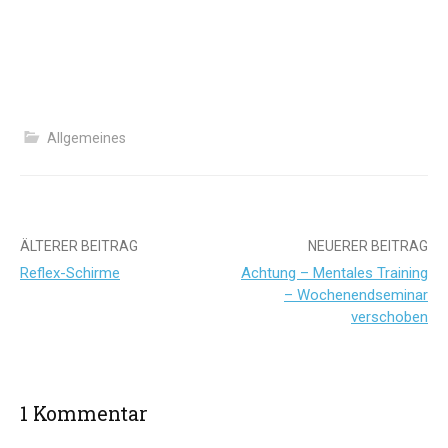
Allgemeines
Beitrags-
ÄLTERER BEITRAG
NEUERER BEITRAG
Reflex-Schirme
Achtung – Mentales Training
Navigation
– Wochenendseminar
verschoben
1 Kommentar