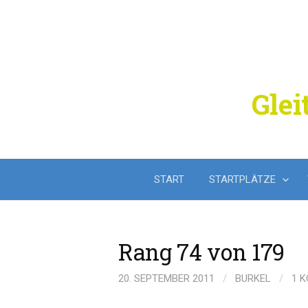
Springe
zum
Inhalt
Glei
START
STARTPLÄTZE
Rang 74 von 179
20. SEPTEMBER 2011
/
BURKEL
/
1 