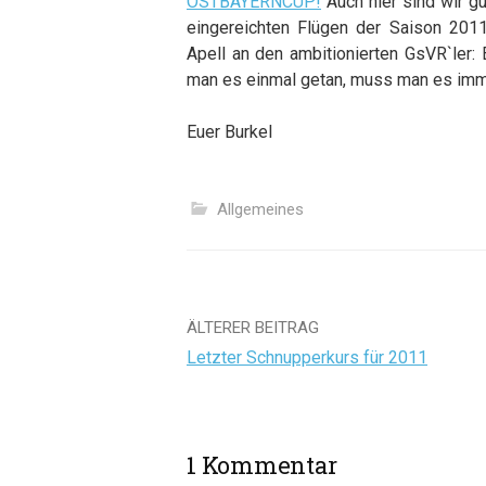
OSTBAYERNCUP!
Auch hier sind wir gu
eingereichten Flügen der Saison 201
Apell an den ambitionierten GsVR`ler:
man es einmal getan, muss man es imm
Euer Burkel
Allgemeines
Beitrags-
ÄLTERER BEITRAG
Letzter Schnupperkurs für 2011
Navigation
1 Kommentar