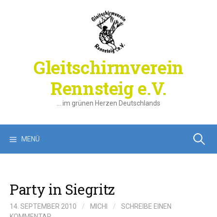
Springe
zum
Inhalt
Gleitschirmverein
Rennsteig e.V.
… im grünen Herzen Deutschlands
Suchen
MENÜ
nach:
Party in Siegritz
14. SEPTEMBER 2010
/
MICHI
/
SCHREIBE EINEN
KOMMENTAR