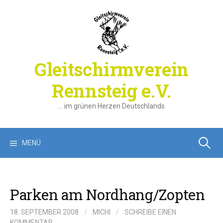
Springe
zum
Inhalt
Gleitschirmverein
Rennsteig e.V.
… im grünen Herzen Deutschlands
Suchen
MENÜ
nach:
Parken am Nordhang/Zopten
18. SEPTEMBER 2008
/
MICHI
/
SCHREIBE EINEN
KOMMENTAR