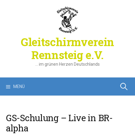
Springe
zum
Inhalt
Gleitschirmverein
Rennsteig e.V.
… im grünen Herzen Deutschlands
Suchen
MENÜ
nach:
GS-Schulung – Live in BR-
alpha