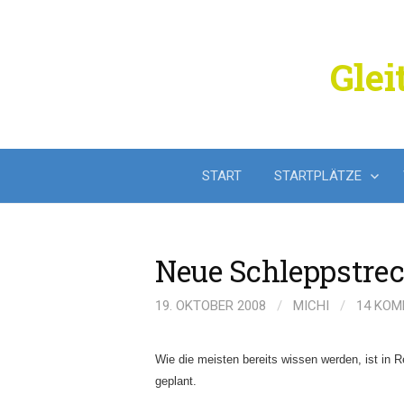
Springe
zum
Inhalt
Glei
START
STARTPLÄTZE
Neue Schleppstrec
19. OKTOBER 2008
/
MICHI
/
14 KO
Wie die meisten bereits wissen werden, ist in
geplant.