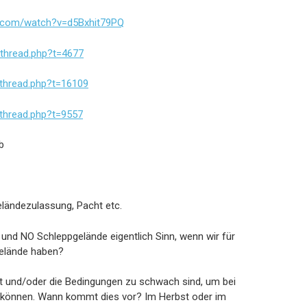
e.com/watch?v=d5Bxhit79PQ
wthread.php?t=4677
wthread.php?t=16109
wthread.php?t=9557
b
Geländezulassung, Pacht etc.
nd NO Schleppgelände eigentlich Sinn, wenn wir für
gelände haben?
ht und/oder die Bedingungen zu schwach sind, um bei
können. Wann kommt dies vor? Im Herbst oder im