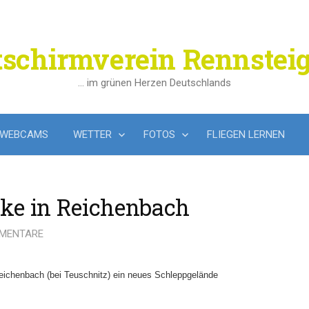
tschirmverein Rennsteig
… im grünen Herzen Deutschlands
WEBCAMS
WETTER
FOTOS
FLIEGEN LERNEN
ke in Reichenbach
MMENTARE
 Reichenbach (bei Teuschnitz) ein neues Schleppgelände