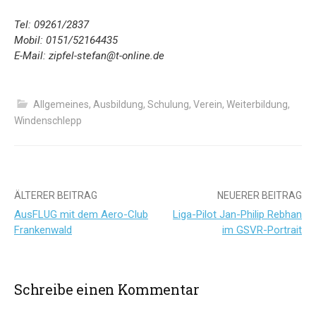
Tel: 09261/2837
Mobil: 0151/52164435
E-Mail: zipfel-stefan@t-online.de
Allgemeines
,
Ausbildung
,
Schulung
,
Verein
,
Weiterbildung
,
Windenschlepp
Beitrags-
ÄLTERER BEITRAG
NEUERER BEITRAG
AusFLUG mit dem Aero-Club
Liga-Pilot Jan-Philip Rebhan
Navigation
Frankenwald
im GSVR-Portrait
Schreibe einen Kommentar