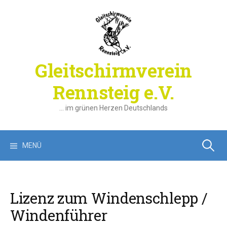
Springe
zum
Inhalt
Gleitschirmverein
Rennsteig e.V.
… im grünen Herzen Deutschlands
Suchen
MENÜ
nach:
Lizenz zum Windenschlepp /
Windenführer