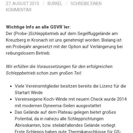
27. AUGUST 2015
/
BURKEL
/
SCHREIBE EINEN
KOMMENTAR
Wichtige Info an alle GSVR`ler:
Der (Probe-)Schleppbetrieb auf dem Segelfluggelände am
Kreuzberg in Kronach ist uns genehmigt worden. Bislang ist
ein Probejahr angesetzt mit der Option auf Verlängerung bei
reibungslosem Betrieb.
Wir erfüllen die Voraussetzungen für den erfolgreichen
Schleppbetrieb schon zum großen Teil:
Viele Vereinsmitglieder besitzen bereits die Lizenz für die
Startart Winde
Vereinseigene Koch-Winde mit neuem Check wurde 2014
mit modernen Dyneema-Seilen ausgestattet
Das Gelände auf dem Plateau gelegen bietet großes
Potential, da in nahezu alle Schlepprichtungen
Abrisskanten, bzw. steilabfallendes Gelände vorliegt.
Erste Schlepps haben gute Thermikanschlüsse für GS-