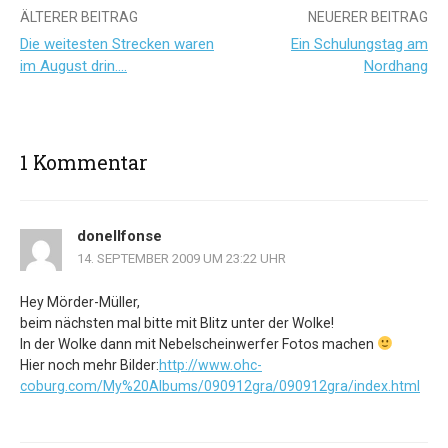
Beitrags-
ÄLTERER BEITRAG
NEUERER BEITRAG
Die weitesten Strecken waren
Ein Schulungstag am
Navigation
im August drin….
Nordhang
1 Kommentar
donellfonse
14. SEPTEMBER 2009 UM 23:22 UHR
Hey Mörder-Müller,
beim nächsten mal bitte mit Blitz unter der Wolke!
In der Wolke dann mit Nebelscheinwerfer Fotos machen
Hier noch mehr Bilder:
http://www.ohc-
coburg.com/My%20Albums/090912gra/090912gra/index.html