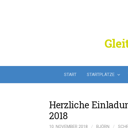
Springe
zum
Inhalt
Glei
START
STARTPLÄTZE
Herzliche Einladu
2018
10. NOVEMBER 2018
/
BJÖRN
/
SCHR