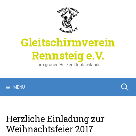
Springe
zum
Inhalt
Gleitschirmverein
Rennsteig e.V.
… im grünen Herzen Deutschlands
Suchen
MENÜ
nach:
Herzliche Einladung zur
Weihnachtsfeier 2017