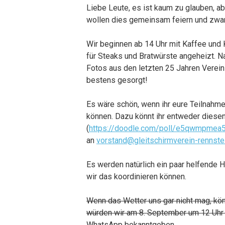
Liebe Leute, es ist kaum zu glauben, ab
wollen dies gemeinsam feiern und zwar
Wir beginnen ab 14 Uhr mit Kaffee und 
für Steaks und Bratwürste angeheizt. 
Fotos aus den letzten 25 Jahren Verein
bestens gesorgt!
Es wäre schön, wenn ihr eure Teilnahme
können. Dazu könnt ihr entweder diesen
(
https://doodle.com/poll/e5qwmpmea
an
vorstand@gleitschirmverein-rennste
Es werden natürlich ein paar helfende
wir das koordinieren können.
Wenn das Wetter uns gar nicht mag, kö
würden wir am 8. September um 12 Uhr i
WhatsApp bekanntgeben.