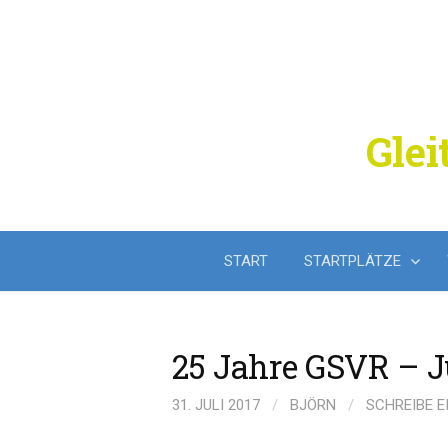
Springe
zum
Inhalt
Glei
START
STARTPLÄTZE
25 Jahre GSVR – J
31. JULI 2017
/
BJÖRN
/
SCHREIBE 