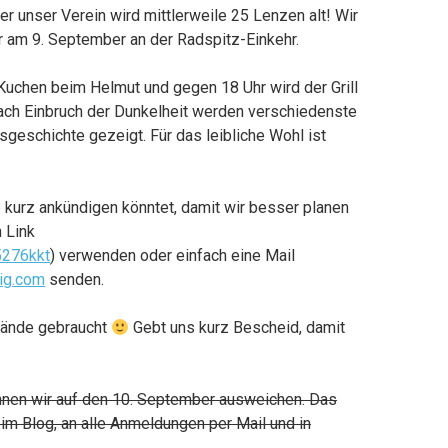
er unser Verein wird mittlerweile 25 Lenzen alt! Wir
 am 9. September an der Radspitz-Einkehr.
Kuchen beim Helmut und gegen 18 Uhr wird der Grill
Nach Einbruch der Dunkelheit werden verschiedenste
sgeschichte gezeigt. Für das leibliche Wohl ist
 kurz ankündigen könntet, damit wir besser planen
 Link
5276kkt
) verwenden oder einfach eine Mail
ig.com
senden.
 Hände gebraucht
Gebt uns kurz Bescheid, damit
nnen wir auf den 10. September ausweichen. Das
m Blog, an alle Anmeldungen per Mail und in