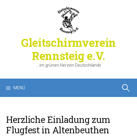
Springe
zum
Inhalt
Gleitschirmverein
Rennsteig e.V.
… im grünen Herzen Deutschlands
Suchen
MENÜ
nach:
Herzliche Einladung zum
Flugfest in Altenbeuthen