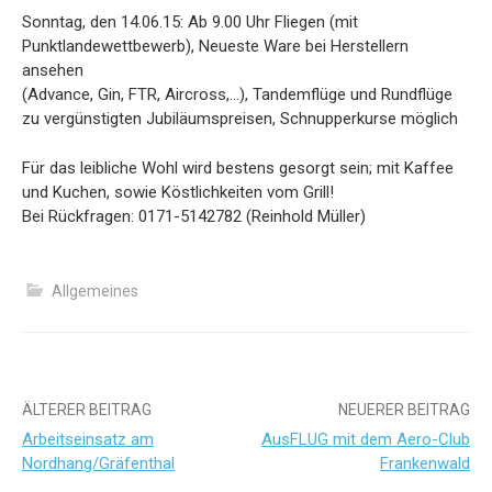
Sonntag, den 14.06.15: Ab 9.00 Uhr Fliegen (mit
Punktlandewettbewerb), Neueste Ware bei Herstellern
ansehen
(Advance, Gin, FTR, Aircross,…), Tandemflüge und Rundflüge
zu vergünstigten Jubiläumspreisen, Schnupperkurse möglich
Für das leibliche Wohl wird bestens gesorgt sein; mit Kaffee
und Kuchen, sowie Köstlichkeiten vom Grill!
Bei Rückfragen: 0171-5142782 (Reinhold Müller)
Allgemeines
Beitrags-
ÄLTERER BEITRAG
NEUERER BEITRAG
Arbeitseinsatz am
AusFLUG mit dem Aero-Club
Navigation
Nordhang/Gräfenthal
Frankenwald