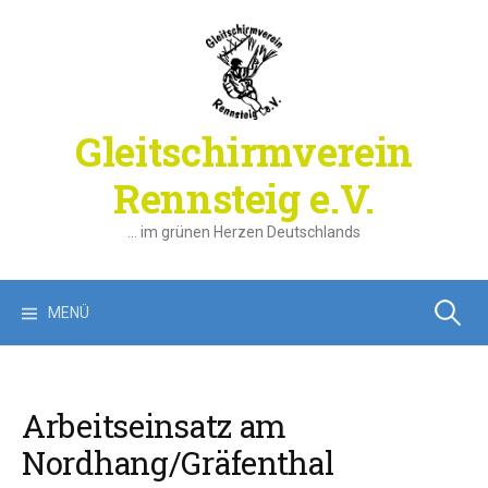
Springe
zum
Inhalt
Gleitschirmverein
Rennsteig e.V.
… im grünen Herzen Deutschlands
Suchen
MENÜ
nach:
Arbeitseinsatz am
Nordhang/Gräfenthal