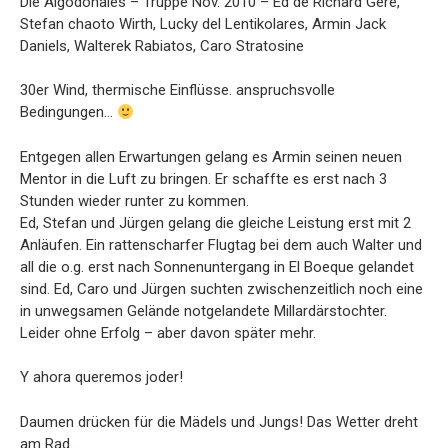
Die Algodonales – Truppe Nov. 2010 – Ed de Richard Gere,
Stefan chaoto Wirth, Lucky del Lentikolares, Armin Jack
Daniels, Walterek Rabiatos, Caro Stratosine
30er Wind, thermische Einflüsse. anspruchsvolle
Bedingungen…
Entgegen allen Erwartungen gelang es Armin seinen neuen
Mentor in die Luft zu bringen. Er schaffte es erst nach 3
Stunden wieder runter zu kommen.
Ed, Stefan und Jürgen gelang die gleiche Leistung erst mit 2
Anläufen. Ein rattenscharfer Flugtag bei dem auch Walter und
all die o.g. erst nach Sonnenuntergang in El Boeque gelandet
sind. Ed, Caro und Jürgen suchten zwischenzeitlich noch eine
in unwegsamen Gelände notgelandete Millardärstochter.
Leider ohne Erfolg – aber davon später mehr.
Y ahora queremos joder!
Daumen drücken für die Mädels und Jungs! Das Wetter dreht
am Rad….