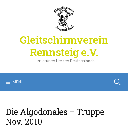
Springe
zum
Inhalt
Gleitschirmverein
Rennsteig e.V.
… im grünen Herzen Deutschlands
Suchen
MENÜ
nach:
Die Algodonales – Truppe
Nov. 2010