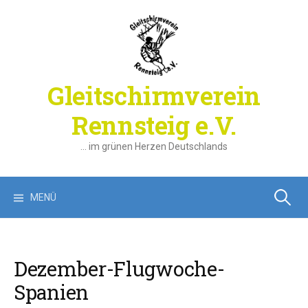
Springe
zum
Inhalt
Gleitschirmverein
Rennsteig e.V.
… im grünen Herzen Deutschlands
Suchen
MENÜ
nach:
Dezember-Flugwoche-
Spanien