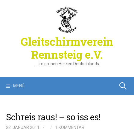
Springe
zum
Inhalt
Gleitschirmverein
Rennsteig e.V.
… im grünen Herzen Deutschlands
Suchen
MENÜ
nach:
Schreis raus! – so iss es!
22. JANUAR 2011
/
/
1 KOMMENTAR