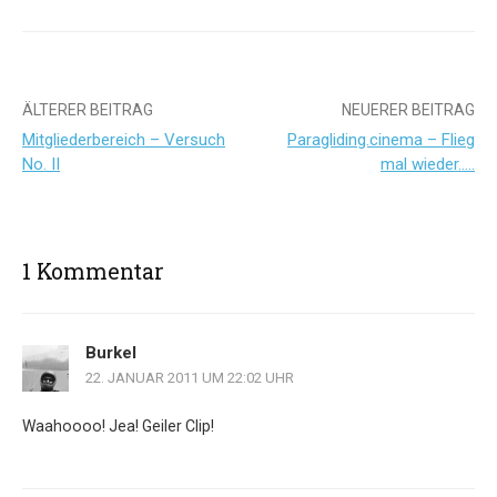
Beitrags-
ÄLTERER BEITRAG
NEUERER BEITRAG
Mitgliederbereich – Versuch
Paragliding.cinema – Flieg
Navigation
No. II
mal wieder…..
1 Kommentar
Burkel
22. JANUAR 2011 UM 22:02 UHR
Waahoooo! Jea! Geiler Clip!