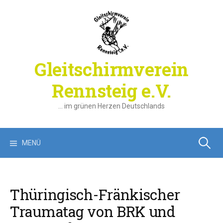
Springe
zum
Inhalt
Gleitschirmverein
Rennsteig e.V.
… im grünen Herzen Deutschlands
Suchen
MENÜ
nach:
Thüringisch-Fränkischer
Traumatag von BRK und