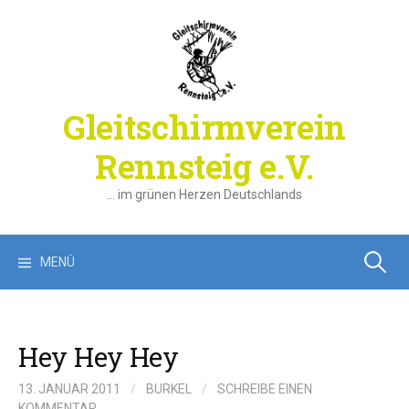
Springe
zum
Inhalt
Gleitschirmverein
Rennsteig e.V.
… im grünen Herzen Deutschlands
Suchen
MENÜ
nach:
Hey Hey Hey
13. JANUAR 2011
/
BURKEL
/
SCHREIBE EINEN
KOMMENTAR