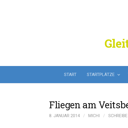
Springe
zum
Inhalt
Glei
START
STARTPLÄTZE
Fliegen am Veitsb
8. JANUAR 2014
/
MICHI
/
SCHREIBE