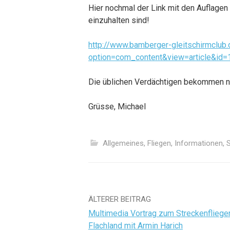
Hier nochmal der Link mit den Auflagen 
einzuhalten sind!
http://www.bamberger-gleitschirmclub.
option=com_content&view=article&id
Die üblichen Verdächtigen bekommen nat
Grüsse, Michael
Allgemeines
,
Fliegen
,
Informationen
,
S
Beitrags-
ÄLTERER BEITRAG
Multimedia Vortrag zum Streckenfliege
Navigation
Flachland mit Armin Harich