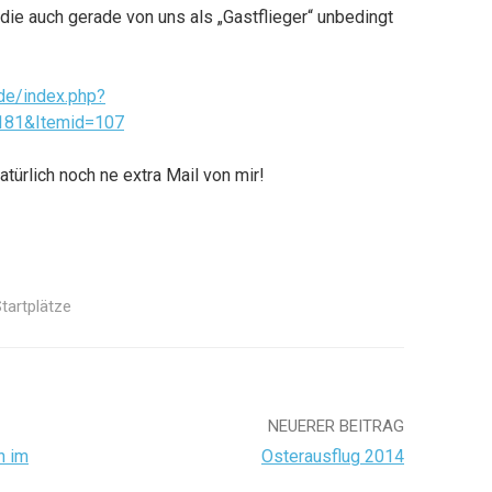
die auch gerade von uns als „Gastflieger“ unbedingt
de/index.php?
=181&Itemid=107
ürlich noch ne extra Mail von mir!
tartplätze
NEUERER BEITRAG
n im
Osterausflug 2014