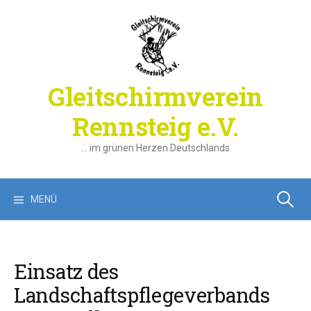
Springe
zum
Inhalt
Gleitschirmverein
Rennsteig e.V.
… im grünen Herzen Deutschlands
Suchen
MENÜ
nach:
Einsatz des
Landschaftspflegeverbands