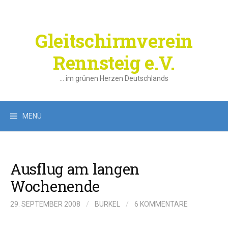
Springe
zum
Inhalt
Gleitschirmverein
Rennsteig e.V.
… im grünen Herzen Deutschlands
Suchen
MENÜ
nach:
Ausflug am langen
Wochenende
29. SEPTEMBER 2008
/
BURKEL
/
6 KOMMENTARE