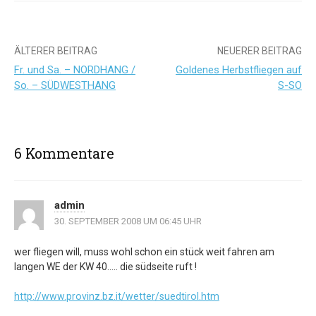
Beitrags-
ÄLTERER BEITRAG
NEUERER BEITRAG
Fr. und Sa. – NORDHANG /
Goldenes Herbstfliegen auf
Navigation
So. – SÜDWESTHANG
S-SO
6 Kommentare
admin
30. SEPTEMBER 2008 UM 06:45 UHR
wer fliegen will, muss wohl schon ein stück weit fahren am
langen WE der KW 40….. die südseite ruft !
http://www.provinz.bz.it/wetter/suedtirol.htm