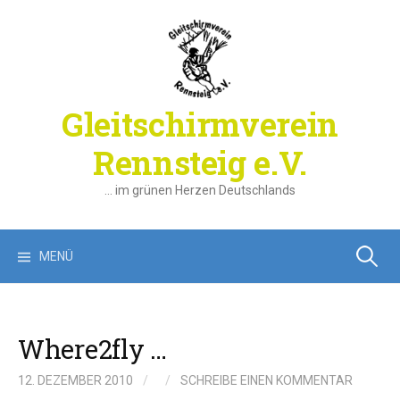
Springe
zum
Inhalt
Gleitschirmverein
Rennsteig e.V.
… im grünen Herzen Deutschlands
Suchen
MENÜ
nach:
Where2fly …
12. DEZEMBER 2010
/
/
SCHREIBE EINEN KOMMENTAR