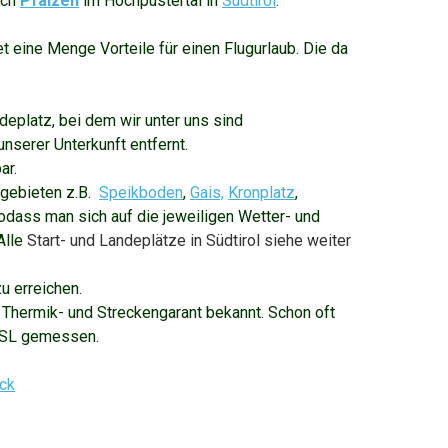
ach
Pfalzen
im Hochpustertal in
Südtirol
.
t eine Menge Vorteile für einen Flugurlaub. Die da
deplatz, bei dem wir unter uns sind
nserer Unterkunft entfernt.
ar.
hgebieten z.B.
Speikboden
,
Gais,
Kronplatz
,
sodass man sich auf die jeweiligen Wetter- und
Alle
Start- und Landeplätze in Südtirol siehe weiter
u erreichen.
s Thermik- und Streckengarant bekannt. Schon oft
MSL gemessen.
eck