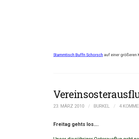
Stammtisch Buffn Schorsch
auf einer größeren 
Vereinsosterausfl
23. MÄRZ 2010
/
BURKEL
/
4 KOMME
Freitag gehts los….