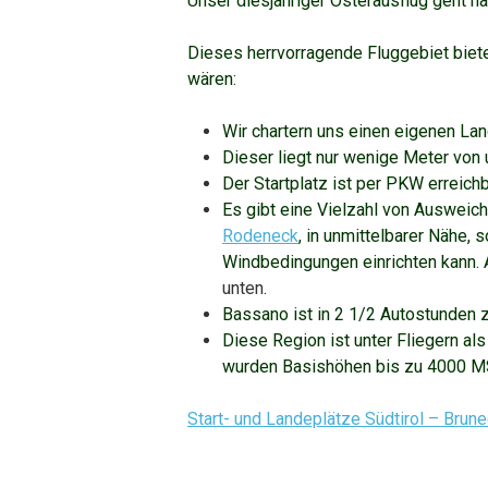
Unser diesjähriger Osterausflug geht n
Dieses herrvorragende Fluggebiet biete
wären:
Wir chartern uns einen eigenen Lan
Dieser liegt nur wenige Meter von u
Der Startplatz ist per PKW erreichb
Es gibt eine Vielzahl von Ausweic
Rodeneck
, in unmittelbarer Nähe, 
Windbedingungen einrichten kann. 
unten
.
Bassano ist in 2 1/2 Autostunden z
Diese Region ist unter Fliegern al
wurden Basishöhen bis zu 4000 
Start- und Landeplätze Südtirol – Brun