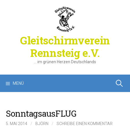
Springe
zum
Inhalt
Gleitschirmverein
Rennsteig e.V.
… im grünen Herzen Deutschlands
Suchen
MENÜ
nach:
SonntagsausFLUG
5. MAI 2014
/
BJÖRN
/
SCHREIBE EINEN KOMMENTAR