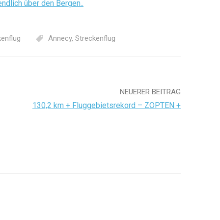
ndlich über den Bergen..
kenflug
Annecy
,
Streckenflug
NEUERER BEITRAG
130,2 km + Fluggebietsrekord – ZOPTEN +