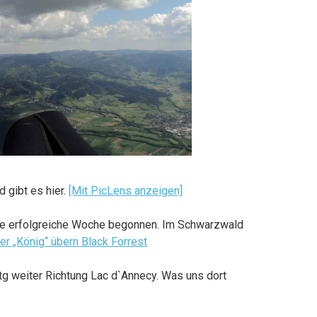
 gibt es hier.
[Mit PicLens anzeigen]
ine erfolgreiche Woche begonnen. Im Schwarzwald
r „König“ übern Black Forrest
tg weiter Richtung Lac d`Annecy. Was uns dort