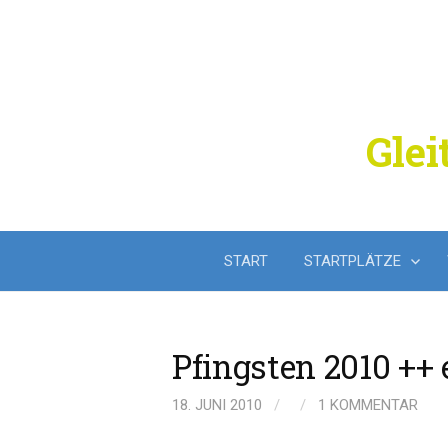
Springe
zum
Inhalt
Glei
START
STARTPLÄTZE
Pfingsten 2010 ++
18. JUNI 2010
/
/
1 KOMMENTAR