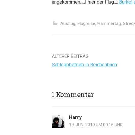
angekommen…..! hier der Flug…:
Burkel e
Ausflug
,
Flugreise
,
Hammertag
,
Strec
Beitrags-
ÄLTERER BEITRAG
Schleppbetrieb in Reichenbach
Navigation
1 Kommentar
Harry
19. JUNI 2010 UM 00:16 UHR