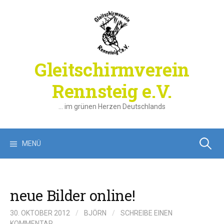
Springe
zum
Inhalt
Gleitschirmverein
Rennsteig e.V.
… im grünen Herzen Deutschlands
Suchen
MENÜ
nach:
neue Bilder online!
30. OKTOBER 2012
/
BJÖRN
/
SCHREIBE EINEN
KOMMENTAR