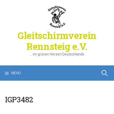
Springe
zum
Inhalt
Gleitschirmverein
Rennsteig e.V.
… im grünen Herzen Deutschlands
Suchen
MENÜ
nach:
IGP3482