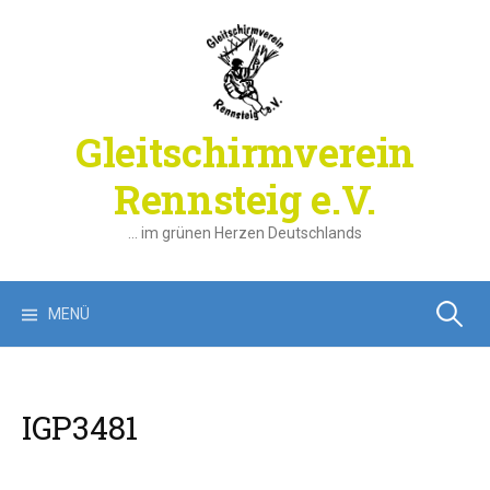
Springe
zum
Inhalt
Gleitschirmverein
Rennsteig e.V.
… im grünen Herzen Deutschlands
Suchen
MENÜ
nach:
IGP3481